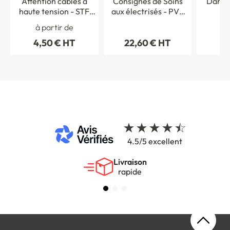
Attention cables à
Consignes de Soins
Danger
haute tension - STF
aux électrisés - PVC
S
2408S
Photoluminescent - H
à partir de
à 
300 x L 200 mm
4,50 € HT
22,60 € HT
4,
4.5/5 excellent
Livraison
rapide