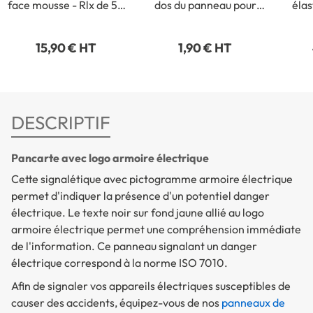
face mousse - Rlx de 50
dos du panneau pour
élas
m x 19 mm - Epaisseur 1
fixation intérieure
9
mm
Ex
15,90 € HT
1,90 € HT
DESCRIPTIF
Pancarte avec logo armoire électrique
Cette signalétique avec pictogramme armoire électrique
permet d'indiquer la présence d'un potentiel danger
électrique. Le texte noir sur fond jaune allié au logo
armoire électrique permet une compréhension immédiate
de l'information. Ce panneau signalant un danger
électrique correspond à la norme ISO 7010.
Afin de signaler vos appareils électriques susceptibles de
causer des accidents, équipez-vous de nos
panneaux de