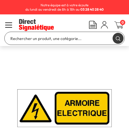
Notre équipe est à votre écoute
du lundi au vendredi de 8h à 18h au
03 28 40 28 40
0