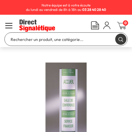
Notre équipe est à votre écoute
du lundi au vendredi de 8h à 18h au
03 28 40 28 40
0