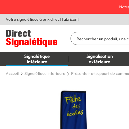
Notre
Votre signalétique à prix direct fabricant
Signalétique
Signalisation
intérieure
extérieure
Accueil
Signalétique intérieure
Présentoir et support de commu