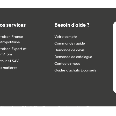
os services
Besoin d'aide ?
vraison France
Votre compte
tropolitaine
Commande rapide
vraison Export et
Demande de devis
om/Tom
Demande de catalogue
tour et SAV
Contactez-nous
s matières
Guides d'achats & conseils
litique de confidentialité
Personnaliser les cookies
Gestion des cooki