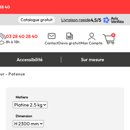
28 40
Catalogue gratuit
Livraison rapide
4,5/5
0
03 28 40 28 40
8h à 18h
Contact
Devis gratuit
Mon Compte
Accessibilité
Sur mesure
ur - Potence
Matiere
Dimension