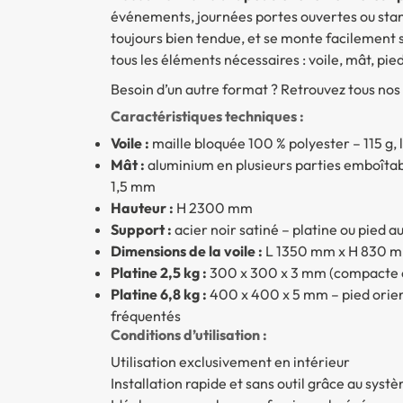
événements, journées portes ouvertes ou stands
toujours bien tendue, et se monte facilement sa
tous les éléments nécessaires : voile, mât, pie
Besoin d’un autre format ? Retrouvez tous n
Caractéristiques techniques :
Voile :
maille bloquée 100 % polyester – 115 g,
Mât :
aluminium en plusieurs parties emboîtab
1,5 mm
Hauteur :
H 2300 mm
Support :
acier noir satiné – platine ou pied 
Dimensions de la voile :
L 1350 mm x H 830 
Platine 2,5 kg :
300 x 300 x 3 mm (compacte et
Platine 6,8 kg :
400 x 400 x 5 mm – pied orienta
fréquentés
Conditions d’utilisation :
Utilisation exclusivement en intérieur
Installation rapide et sans outil grâce au sys