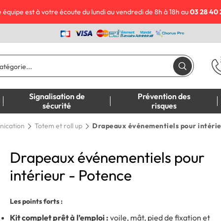
 équipe est à votre écoute du lundi au vendredi de 8h à 18h au
03 28 40 
Signalisation de
Prévention des
sécurité
risques
nication
Totem et roll up
Drapeaux événementiels pour intérie
Drapeaux événementiels pour
intérieur - Potence
Les points forts :
Kit complet prêt à l’emploi :
voile, mât, pied de fixation et