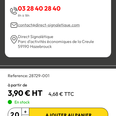
03 28 40 28 40
8h à 18h
contact@direct-signaletique.com
Direct Signalétique
Parc d'activités économiques de la Creule
59190 Hazebrouck
Conditions Générales de Vente
Politique de confidentialité
Reference:
28729-001
Personnaliser les cookies
Gestion des cookies
Mentions légales
Plan du site
à partir de
3,90 € HT
4,68 € TTC
Paiement 100% sécurisé :
En stock
AJOUTER AU PANIER