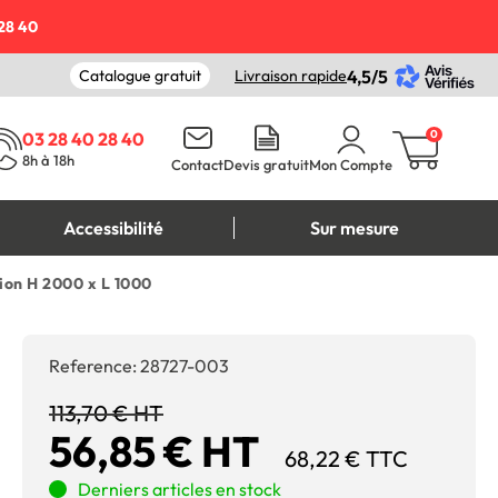
28 40
Catalogue gratuit
Livraison rapide
4,5/5
0
03 28 40 28 40
8h à 18h
Contact
Devis gratuit
Mon Compte
Accessibilité
Sur mesure
ion H 2000 x L 1000
Reference:
28727-003
113,70 € HT
56,85 € HT
68,22 € TTC
Derniers articles en stock