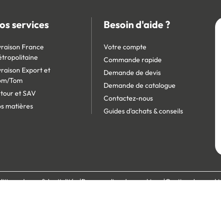
os services
Besoin d'aide ?
vraison France
Votre compte
tropolitaine
Commande rapide
vraison Export et
Demande de devis
om/Tom
Demande de catalogue
tour et SAV
Contactez-nous
s matières
Guides d'achats & conseils
litique de confidentialité
Personnaliser les cookies
Gestion des cooki
écurisé :