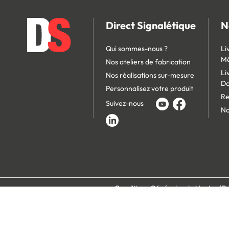
Direct Signalétique
N
Qui sommes-nous ?
Li
Mé
Nos ateliers de fabrication
Li
Nos réalisations sur-mesure
D
Personnalisez votre produit
Re
Suivez-nous
No
Conditions Générales de Vente
Po
Paiement 100% s