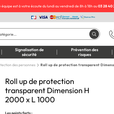
 équipe est à votre écoute du lundi au vendredi de 8h à 18h au
03 28 40 
Signalisation de
Prévention des
sécurité
risques
tection des personnes
Roll up de protection transparent Dimens
Roll up de protection
transparent Dimension H
2000 x L 1000
Les points forts :