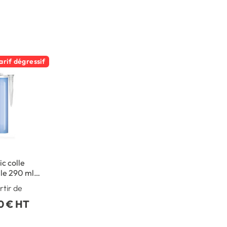
arif dégressif
c colle
le 290 ml -
intérieur
rtir de
0 € HT