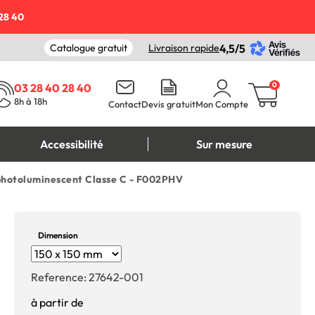
28 40
Catalogue gratuit
Livraison rapide
4,5/5
0
03 28 40 28 40
8h à 18h
Contact
Devis gratuit
Mon Compte
Accessibilité
Sur mesure
 photoluminescent Classe C - F002PHV
Dimension
Reference:
27642-001
à partir de