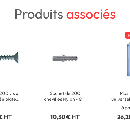
Produits
associés
T
200 vis à
Sachet de 200
Masti
sée plate
chevilles Nylon - Ø 5
universel
- 3,5 x 35
x 25 mm
Usage 
à pa
m
 € HT
10,30 € HT
26,2