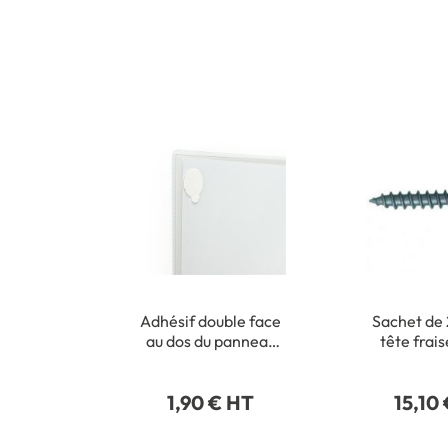
Adhésif double face
Sachet de 
au dos du panneau
tête frai
pour fixation
cruciforme 
intérieure
m
1,90 € HT
15,10