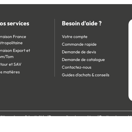
os services
Besoin d'aide ?
vraison France
Votre compte
tropolitaine
Commande rapide
vraison Export et
Demande de devis
om/Tom
Demande de catalogue
tour et SAV
Contactez-nous
s matières
Guides d'achats & conseils
litique de confidentialité
Personnaliser les cookies
Gestion des cooki