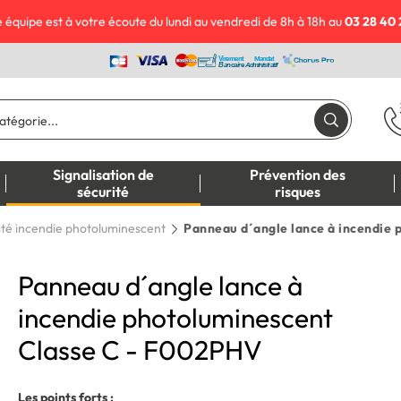
 équipe est à votre écoute du lundi au vendredi de 8h à 18h au
03 28 40 
Signalisation de
Prévention des
sécurité
risques
ité incendie photoluminescent
Panneau d´angle lance à incendie
Panneau d´angle lance à
incendie photoluminescent
Classe C - F002PHV
Les points forts :