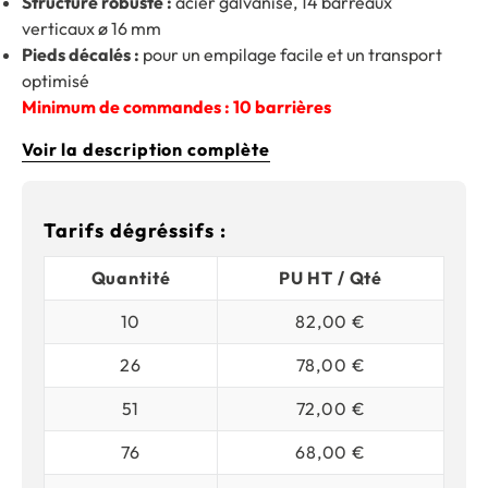
Structure robuste :
acier galvanisé, 14 barreaux
verticaux ø 16 mm
Pieds décalés :
pour un empilage facile et un transport
optimisé
Minimum de commandes : 10 barrières
Voir la description complète
Tarifs dégréssifs :
Quantité
PU HT / Qté
10
82,00 €
26
78,00 €
51
72,00 €
76
68,00 €