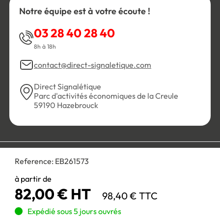
Notre équipe est à votre écoute !
03 28 40 28 40
8h à 18h
contact@direct-signaletique.com
Direct Signalétique
Parc d'activités économiques de la Creule
59190 Hazebrouck
Conditions Générales de Vente
Politique de confidentialité
Reference:
EB261573
Personnaliser les cookies
Gestion des cookies
Mentions légales
Plan du site
à partir de
82,00 € HT
98,40 € TTC
Paiement 100% sécurisé :
Expédié sous 5 jours ouvrés