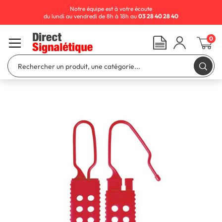
Notre équipe est à votre écoute
du lundi au vendredi de 8h à 18h au
03 28 40 28 40
0