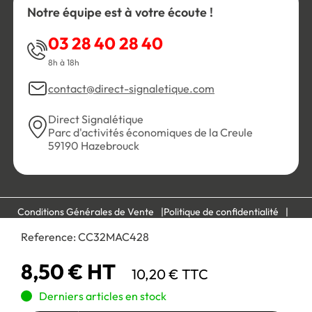
Notre équipe est à votre écoute !
03 28 40 28 40
8h à 18h
contact@direct-signaletique.com
Direct Signalétique
Parc d'activités économiques de la Creule
59190 Hazebrouck
Conditions Générales de Vente
Politique de confidentialité
Personnaliser les cookies
Gestion des cookies
Reference:
CC32MAC428
Mentions légales
Plan du site
8,50 € HT
10,20 € TTC
Paiement 100% sécurisé :
Derniers articles en stock