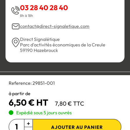
03 28 40 28 40
8h à 18h
contact@direct-signaletique.com
Direct Signalétique
Parc d'activités économiques de la Creule
59190 Hazebrouck
Conditions Générales de Vente
Politique de confidentialité
Reference:
29851-001
Personnaliser les cookies
Gestion des cookies
Mentions légales
Plan du site
à partir de
6,50 € HT
7,80 € TTC
Paiement 100% sécurisé :
Expédié sous 5 jours ouvrés
AJOUTER AU PANIER