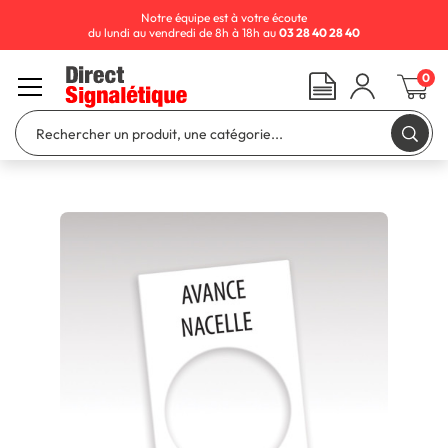
Notre équipe est à votre écoute
du lundi au vendredi de 8h à 18h au
03 28 40 28 40
0