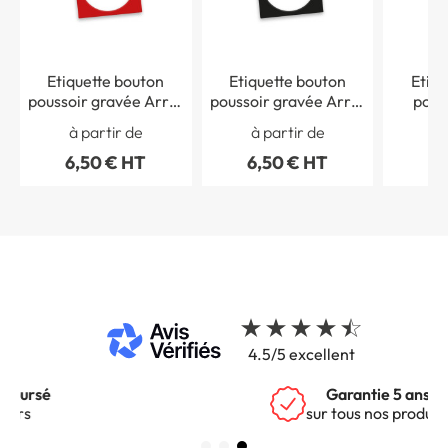
Etiquette bouton
Etiquette bouton
Etiqu
poussoir gravée Arrêt
poussoir gravée Arrêt
pous
d´urgence
prolongé
Ferm
à partir de
à partir de
à 
6,50 € HT
6,50 € HT
6,
4.5/5 excellent
Garantie 5 ans
sur tous nos produits