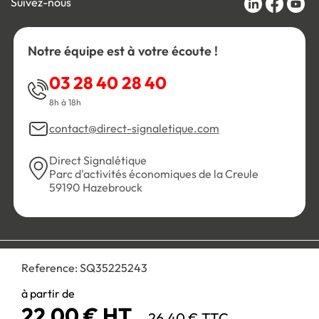
Suivez-nous
Notre équipe est à votre écoute !
03 28 40 28 40
8h à 18h
contact@direct-signaletique.com
Direct Signalétique
Parc d'activités économiques de la Creule
59190 Hazebrouck
Conditions Générales de Vente
Politique de confidentialité
Reference:
SQ35225243
Personnaliser les cookies
Gestion des cookies
Mentions légales
Plan du site
à partir de
22,00 € HT
26,40 € TTC