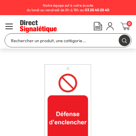
Notre équipe est à votre écoute
du lundi au vendredi de 8h à 18h au
03 28 40 28 40
0