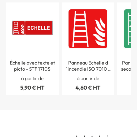
Échelle avec texte et
Panneau Echelle d
Pannea
picto - STF 1710S
´incendie ISO 7010 -
secours
F003
de secours ISO
à partir de
à partir de
à 
5,90 € HT
4,60 € HT
4,