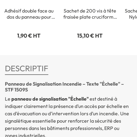
Adhésif double face au
Sachet de 200 vis à tête
Sache
dos du panneau pour
fraisée plate cruciforme
Nyl
fixation intérieure
- 3,5 x 35 mm
1,90 € HT
15,10 € HT
DESCRIPTIF
Panneau de Signalisation Incendie – Texte "Échelle" –
STF 1509S
Le
panneau de signalisation "Échelle"
est destiné à
indiquer clairement la présence d’un accès par échelle en
cas d’évacuation ou d’intervention lors d’un incendie. Une
signalétique essentielle pour renforcer la sécurité des
personnes dans les bâtiments professionnels, ERP ou
zones industrielles.