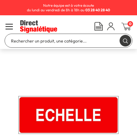
Notre équipe est à votre écoute
du lundi au vendredi de 8h à 18h au
03 28 40 28 40
0