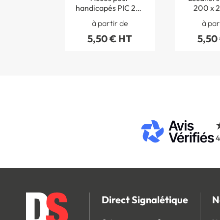
handicapés PIC 292
200 x 
- 200 x 200 mm
à partir de
à par
5,50 € HT
5,50
4
Direct Signalétique
N