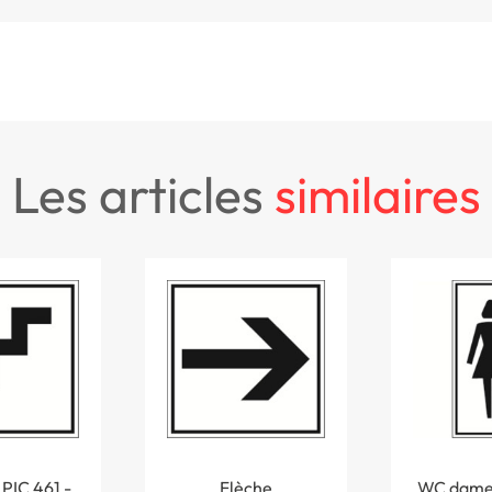
les articles
similaires
 PIC 461 -
Flèche
WC dames