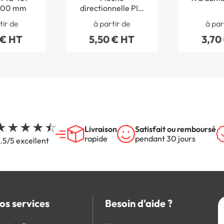
200 mm
directionnelle PIC
455 - 200 x 200
tir de
à partir de
à par
mm
 € HT
5,50 € HT
3,70
Livraison
Satisfait ou remboursé
rapide
pendant 30 jours
.5/5 excellent
os services
Besoin d'aide ?