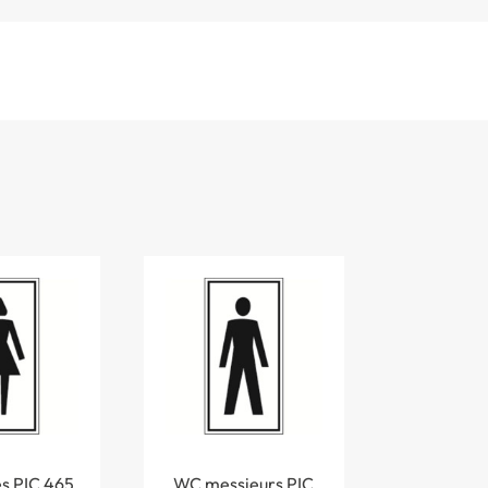
 PIC 465
WC messieurs PIC