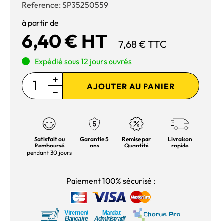
Reference:
SP35250559
à partir de
6,40 € HT
7,68 € TTC
Expédié sous 12 jours ouvrés
AJOUTER AU PANIER
Satisfait ou
Garantie 5
Remise par
Livraison
Remboursé
ans
Quantité
rapide
pendant 30 jours
Paiement 100% sécurisé :