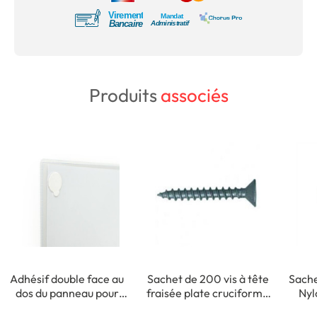
Produits
associés
Adhésif double face au
Sachet de 200 vis à tête
Sache
dos du panneau pour
fraisée plate cruciforme
Nyl
fixation intérieure
- 3,5 x 35 mm