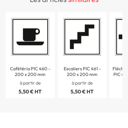
Cafétéria PIC 460 -
Escaliers PIC 461 -
Flèche 
200 x 200 mm
200 x 200 mm
PIC 45
à partir de
à partir de
à 
5,50 € HT
5,50 € HT
5,