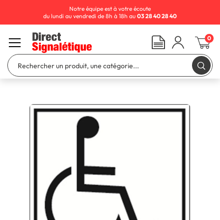
Notre équipe est à votre écoute
du lundi au vendredi de 8h à 18h au
03 28 40 28 40
0