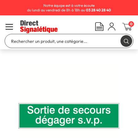
Notre équipe est à votre écoute
du lundi au vendredi de 8h à 18h au
03 28 40 28 40
0