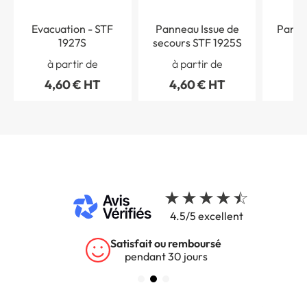
Evacuation - STF
Panneau Issue de
Panne
1927S
secours STF 1925S
Photo
à partir de
à partir de
à 
C
4,60 € HT
4,60 € HT
8,
4.5/5 excellent
Satisfait ou remboursé
pendant 30 jours