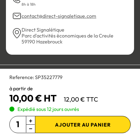
8h à 18h
contact@direct-signaletique.com
Direct Signalétique
Parc d'activités économiques de la Creule
59190 Hazebrouck
Conditions Générales de Vente
Politique de confidentialité
Reference:
SP35227779
Personnaliser les cookies
Gestion des cookies
Mentions légales
Plan du site
à partir de
10,00 € HT
12,00 € TTC
Paiement 100% sécurisé :
Expédié sous 12 jours ouvrés
AJOUTER AU PANIER
Site réservé aux professionnels