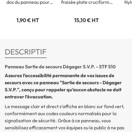
dos du panneau pour
fraisée plate cruciforme
Nyl
fixation intérieure
- 3,5 x 35 mm
1,90 € HT
15,10 € HT
DESCRIPTIF
Panneau Sortie de secours Dégager S.V.P. - STF 510
Assurez l’accessibilité permanente de vos issues de
secours avec ce panneau "Sortie de secours - Dégager
S.V.P.", conçu pour rappeler qu’aucun obstacle ne doit
entraver l’évacuation.
Le message clair et direct s’affiche en blanc sur fond vert,
conformément aux codes couleurs normalisés pour la
signalisation de sécurité. Grâce à ce panneau, vous
sensibilisez efficacement vos équipes ou le public à ne pas