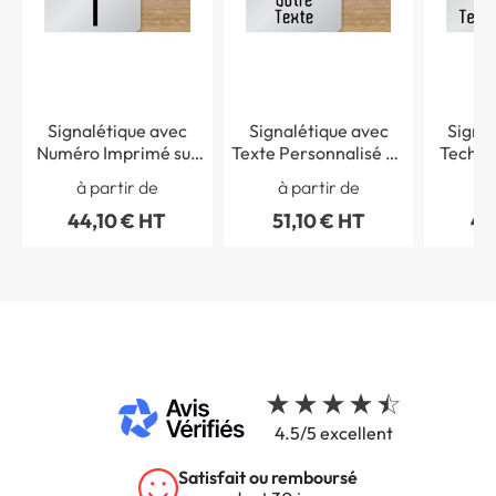
Signalétique avec
Signalétique avec
Signal
Numéro Imprimé sur
Texte Personnalisé en
Techniq
Bois et Aluminium -
Bois et Aluminium -
Alumin
à partir de
à partir de
à 
Gamme Wood®
Gamme Wood®
Wood®
44,10 € HT
51,10 € HT
44
Dimension H 50 x L
Dimension H 50 x L
50 
150 mm
150 mm
4.5/5 excellent
Satisfait ou remboursé