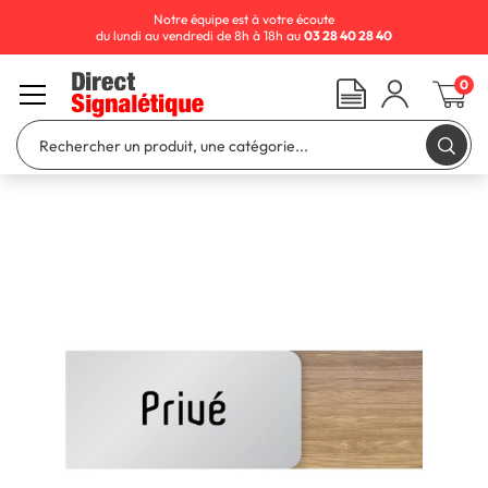
Notre équipe est à votre écoute
du lundi au vendredi de 8h à 18h au
03 28 40 28 40
0