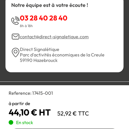
Notre équipe est à votre écoute !
03 28 40 28 40
8h à 18h
contact@direct-signaletique.com
Direct Signalétique
Parc d'activités économiques de la Creule
59190 Hazebrouck
Conditions Générales de Vente
Politique de confidentialité
Reference:
17415-001
Personnaliser les cookies
Gestion des cookies
Mentions légales
Plan du site
à partir de
44,10 € HT
52,92 € TTC
Paiement 100% sécurisé :
En stock