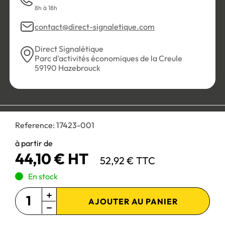
8h à 18h
contact@direct-signaletique.com
Direct Signalétique
Parc d'activités économiques de la Creule
59190 Hazebrouck
Conditions Générales de Vente
Politique de confidentialité
Reference:
17423-001
Personnaliser les cookies
Gestion des cookies
Mentions légales
Plan du site
à partir de
44,10 € HT
52,92 € TTC
Paiement 100% sécurisé :
En stock
AJOUTER AU PANIER
Site réservé aux professionnels