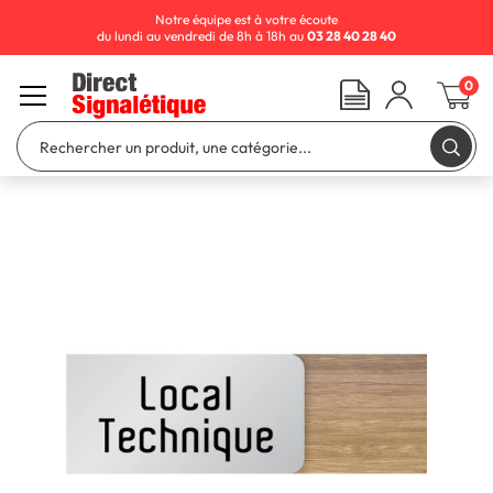
Notre équipe est à votre écoute
du lundi au vendredi de 8h à 18h au
03 28 40 28 40
0