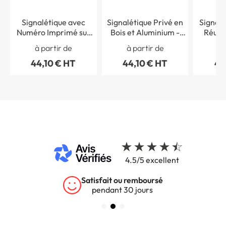
Signalétique avec
Signalétique Privé en
Signalé
Numéro Imprimé sur
Bois et Aluminium -
Réunio
Bois et Aluminium -
Gamme Wood®
Alumin
à partir de
à partir de
à 
Gamme Wood®
Dimension H 50 x L
Wood®
44,10 € HT
44,10 € HT
44
Dimension H 50 x L
150 mm
50 
150 mm
4.5/5 excellent
Satisfait ou remboursé
pendant 30 jours