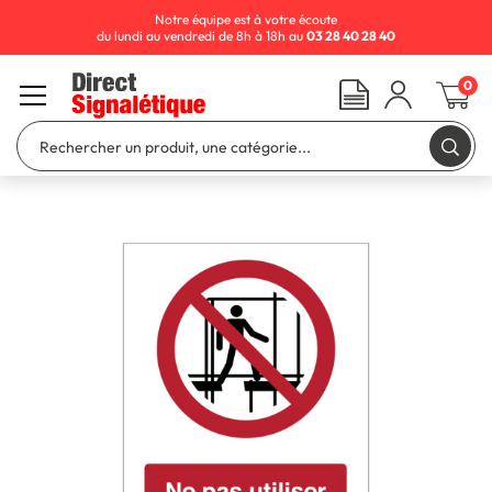
Notre équipe est à votre écoute
du lundi au vendredi de 8h à 18h au
03 28 40 28 40
0