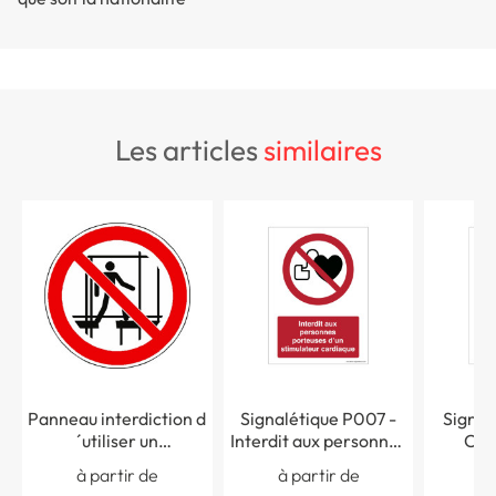
les articles
similaires
Panneau interdiction d
Signalétique P007 -
Signal
´utiliser un
Interdit aux personnes
Cha
échafaudage
porteuses d´un
inter
à partir de
à partir de
à 
incomplet ISO 7010 -
stimulateur cardiaque