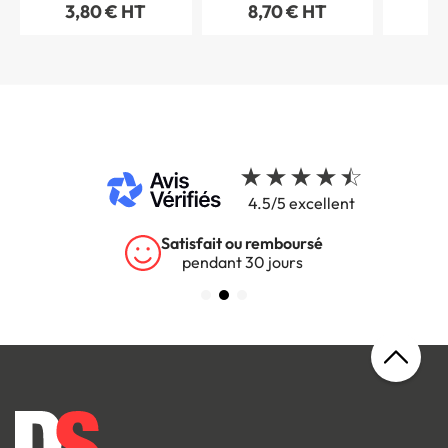
3,80 € HT
8,70 € HT
8,
P025
- ISO 7010
4.5/5 excellent
Garantie 5 ans
sur tous nos produits