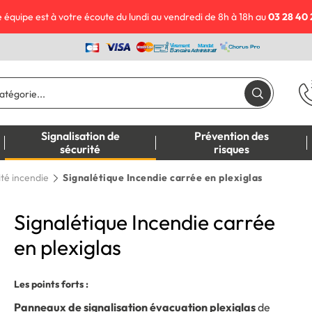
 équipe est à votre écoute du lundi au vendredi de 8h à 18h au
03 28 40 
Signalisation de
Prévention des
sécurité
risques
ité incendie
Signalétique Incendie carrée en plexiglas
Signalétique Incendie carrée
en plexiglas
Les points forts :
Panneaux de signalisation évacuation plexiglas
de