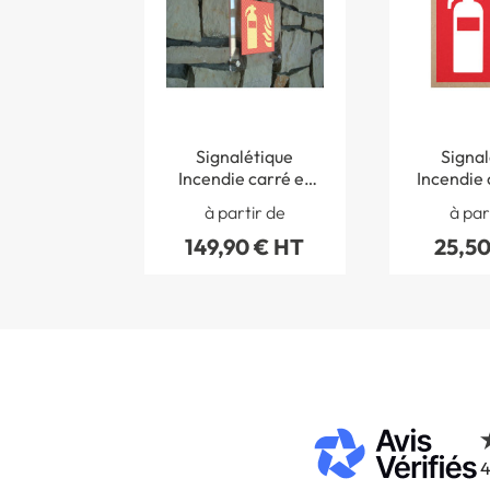
Signalétique
Signal
Incendie carré et
Incendie 
photoluminescent
bois 
à partir de
à par
en plexiglas
149,90 € HT
25,50
4