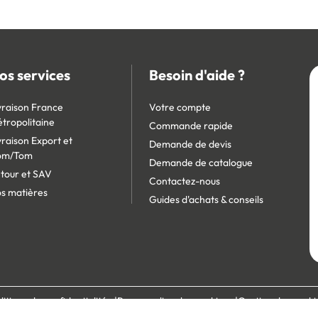
os services
Besoin d'aide ?
vraison France
Votre compte
tropolitaine
Commande rapide
vraison Export et
Demande de devis
om/Tom
Demande de catalogue
tour et SAV
Contactez-nous
s matières
Guides d'achats & conseils
litique de confidentialité
Personnaliser les cookies
Gestion des cooki