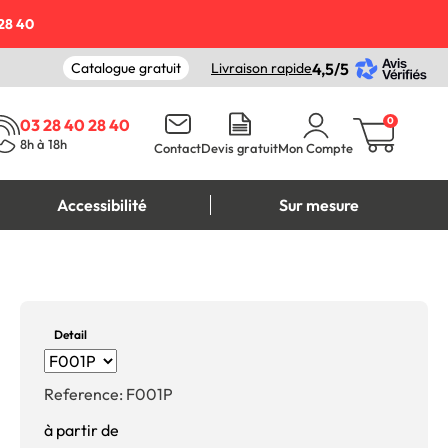
28 40
Catalogue gratuit
Livraison rapide
4,5/5
0
03 28 40 28 40
8h à 18h
Contact
Devis gratuit
Mon Compte
Accessibilité
Sur mesure
Detail
Reference:
F001P
à partir de