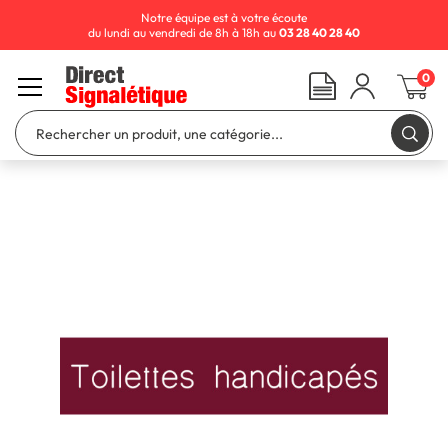
Notre équipe est à votre écoute
du lundi au vendredi de 8h à 18h au
03 28 40 28 40
0