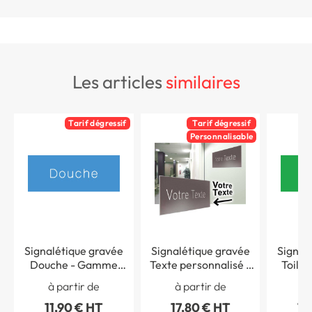
les articles
similaires
Tarif dégressif
Tarif dégressif
Personnalisable
Signalétique gravée
Signalétique gravée
Signal
Douche - Gamme
Texte personnalisé -
Toile
Couleur
Gamme Couleur
à partir de
à partir de
à 
11,90 € HT
17,80 € HT
11