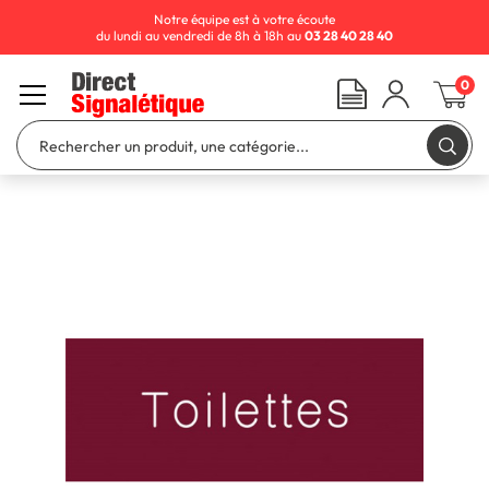
Notre équipe est à votre écoute
du lundi au vendredi de 8h à 18h au
03 28 40 28 40
0