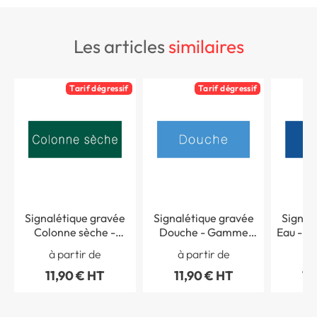
les articles
similaires
Tarif dégressif
Tarif dégressif
Signalétique gravée
Signalétique gravée
Signal
Colonne sèche -
Douche - Gamme
Eau - 
Gamme Couleur
Couleur
à partir de
à partir de
à 
11,90 € HT
11,90 € HT
11