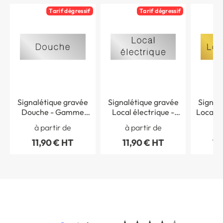
Tarif dégressif
Tarif dégressif
Signalétique gravée
Signalétique gravée
Signal
Douche - Gamme
Local électrique -
Local 
Métal
Gamme Métal
à partir de
à partir de
à 
11,90 € HT
11,90 € HT
11