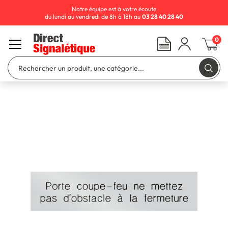
Notre équipe est à votre écoute
du lundi au vendredi de 8h à 18h au
03 28 40 28 40
0