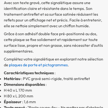
Avec son texte gravé, cette signalétique assure une
identification claire et résistante dans le temps. Son
traitement antireflet et sa surface satinée réduisent les
reflets pour un affichage net et précis. Facile à entretenir,
elle se nettoie simplement avec un chiffon humide.
Grâce à son adhésif double face pré-positionné au dos,
cette plaque se fixe solidement et rapidement sur toute
surface lisse, propre et non grasse, sans nécessiter d’outils
supplémentaires.
Complétez votre signalétique en explorant notre sélection
de
plaques de porte et pictogrammes
.
Caractéristiques techniques
:
Matériau
: PVC gravé semi-rigide, traité antireflet
Dimensions disponibles
:
H 40 x L 170 mm
H 80 x L 200 mm
Épaisseur
: 1,6 mm
Texte gravé
: "Porte coupe-feu – Ne mettez pas d’obstacle