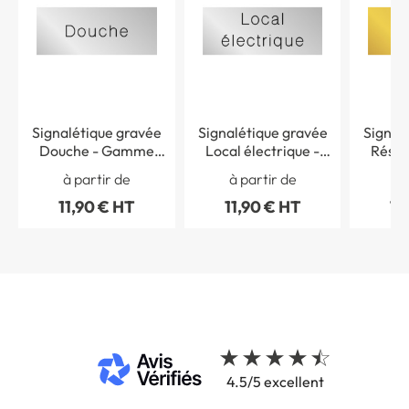
Signalétique gravée
Signalétique gravée
Signal
Douche - Gamme
Local électrique -
Rése
Métal
Gamme Métal
à partir de
à partir de
à 
11,90 € HT
11,90 € HT
11
4.5/5 excellent