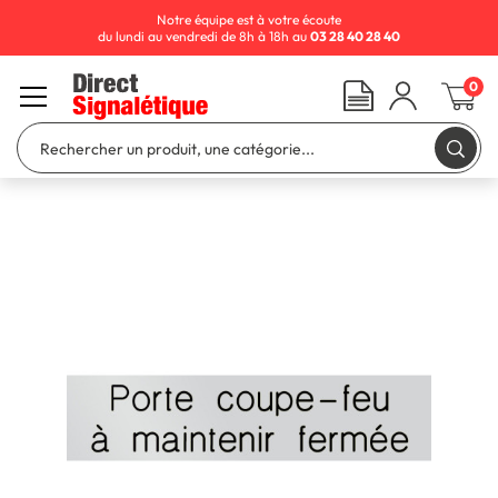
Notre équipe est à votre écoute
du lundi au vendredi de 8h à 18h au
03 28 40 28 40
0