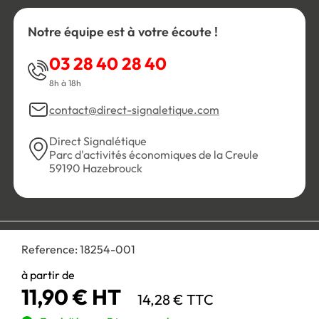
Notre équipe est à votre écoute !
03 28 40 28 40
8h à 18h
contact@direct-signaletique.com
Direct Signalétique
Parc d'activités économiques de la Creule
59190 Hazebrouck
Conditions Générales de Vente
Politique de confidentialité
Reference:
18254-001
Personnaliser les cookies
Gestion des cookies
Mentions légales
Plan du site
à partir de
11,90 € HT
14,28 € TTC
Paiement 100% sécurisé :