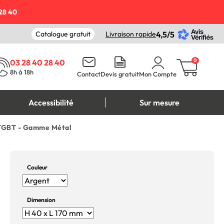
28 40
Catalogue gratuit
Livraison rapide
4,5/5
0
03 28 40 28 40
8h à 18h
Contact
Devis gratuit
Mon Compte
Accessibilité
Sur mesure
 TGBT - Gamme Métal
Couleur
Dimension