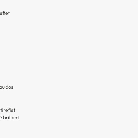
eflet
au dos
ireflet
é brillant