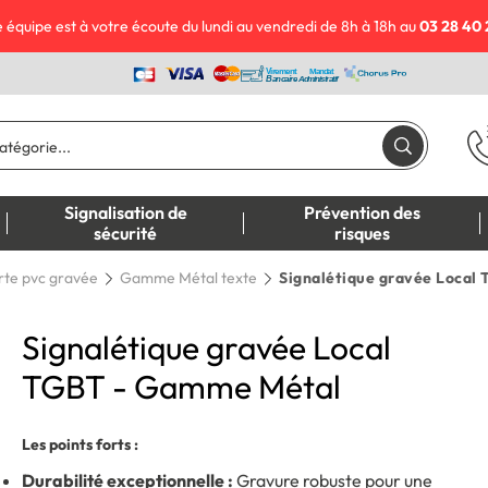
 équipe est à votre écoute du lundi au vendredi de 8h à 18h au
03 28 40 
Signalisation de
Prévention des
sécurité
risques
rte pvc gravée
Gamme Métal texte
Signalétique gravée Local
Signalétique gravée Local
TGBT - Gamme Métal
Les points forts :
Durabilité exceptionnelle :
Gravure robuste pour une