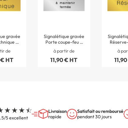
que gravée
Signalétique gravée
Signaléti
chnique -
Porte coupe-feu à
Réserve
 Métal
maintenir fermée -
Mé
tir de
à partir de
à par
Gamme Métal
 € HT
11,90 € HT
11,90
Livraison
Satisfait ou remboursé
rapide
pendant 30 jours
.5/5 excellent