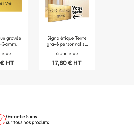
que gravée
Signalétique Texte
- Gamme
gravé personnalisé
tal
- Gamme Métal
tir de
à partir de
 € HT
17,80 € HT
Garantie 5 ans
sur tous nos produits