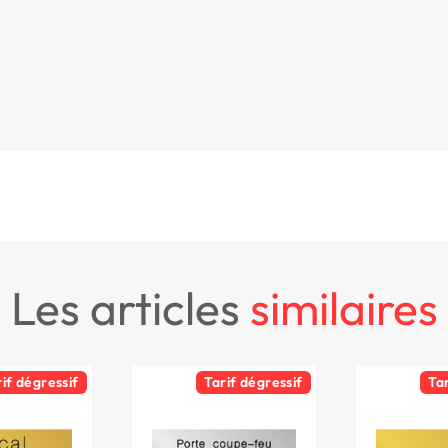
les articles
similaires
rif dégressif
Tarif dégressif
Ta