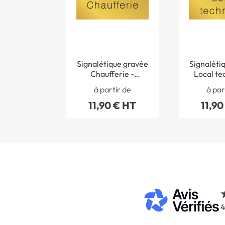
Signalétique gravée
Signaléti
Chaufferie -
Local te
Gamme Métal
Gamme
à partir de
à par
11,90 € HT
11,90
4