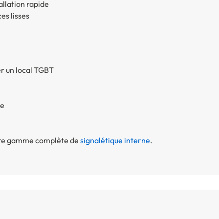
allation rapide
es lisses
er un local TGBT
ce
otre gamme complète de
signalétique interne
.