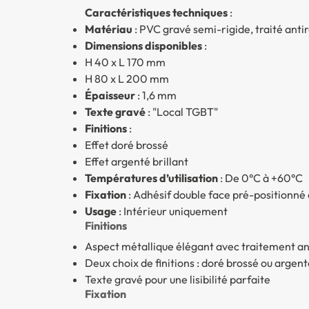
Caractéristiques techniques
:
Matériau
: PVC gravé semi-rigide, traité antir
Dimensions disponibles
:
H 40 x L 170 mm
H 80 x L 200 mm
Épaisseur
: 1,6 mm
Texte gravé
: "Local TGBT"
Finitions
:
Effet doré brossé
Effet argenté brillant
Températures d’utilisation
: De 0°C à +60°C
Fixation
: Adhésif double face pré-positionné 
Usage
: Intérieur uniquement
Finitions
Aspect métallique élégant avec traitement ant
Deux choix de finitions : doré brossé ou argent
Texte gravé pour une lisibilité parfaite
Fixation