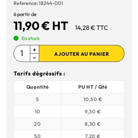
Reference:
18244-001
à partir de
11,90 € HT
14,28 € TTC
En stock
AJOUTER AU PANIER
Tarifs dégréssifs :
Quantité
PU HT / Qté
5
10,50 €
10
9,30 €
20
8,30 €
50
7,20 €