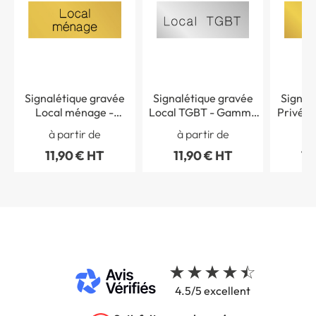
Signalétique gravée
Signalétique gravée
Signal
Local ménage -
Local TGBT - Gamme
Privé 
Gamme Métal
Métal
à partir de
à partir de
à 
11,90 € HT
11,90 € HT
11
4.5/5 excellent