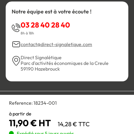
Notre équipe est à votre écoute !
03 28 40 28 40
8h à 18h
contact@direct-signaletique.com
Direct Signalétique
Parc d'activités économiques de la Creule
59190 Hazebrouck
Conditions Générales de Vente
Politique de confidentialité
Reference:
18234-001
Personnaliser les cookies
Gestion des cookies
Mentions légales
Plan du site
à partir de
11,90 € HT
14,28 € TTC
Paiement 100% sécurisé :
Expédié sous 5 jours ouvrés