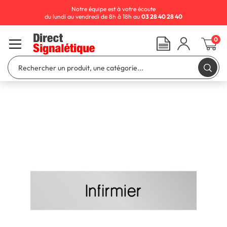
Notre équipe est à votre écoute
du lundi au vendredi de 8h à 18h au
03 28 40 28 40
0