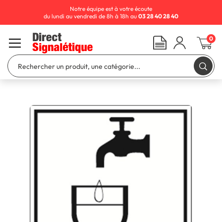
Notre équipe est à votre écoute
du lundi au vendredi de 8h à 18h au
03 28 40 28 40
0