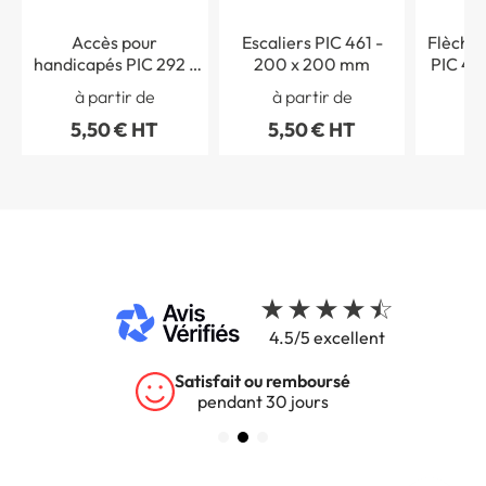
Accès pour
Escaliers PIC 461 -
Flèche 
handicapés PIC 292 -
200 x 200 mm
PIC 45
200 x 200 mm
à partir de
à partir de
à 
5,50 € HT
5,50 € HT
5,
4.5/5 excellent
Satisfait ou remboursé
pendant 30 jours