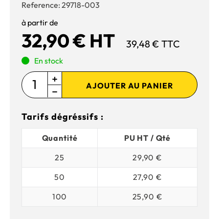
Reference:
29718-003
à partir de
32,90 € HT
39,48 € TTC
En stock
AJOUTER AU PANIER
Tarifs dégréssifs :
Quantité
PU HT / Qté
25
29,90 €
50
27,90 €
100
25,90 €