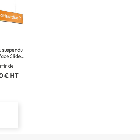
 suspendu
face Slide
leurs
rtir de
40 € HT