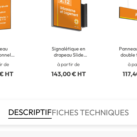
eau
Signalétique en
Panneau
ionnel
drapeau Slide
double 
 - Slide
Couleurs
Cou
ir de
à partir de
à pa
eurs
 € HT
143,00 € HT
117,
DESCRIPTIF
FICHES TECHNIQUES