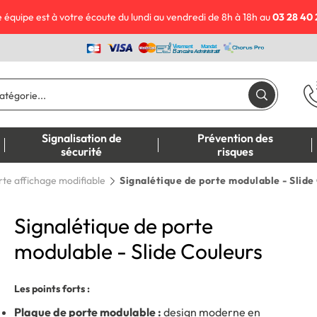
 équipe est à votre écoute du lundi au vendredi de 8h à 18h au
03 28 40 
Signalisation de
Prévention des
sécurité
risques
rte affichage modifiable
Signalétique de porte modulable - Slide
Signalétique de porte
modulable - Slide Couleurs
Les points forts :
Plaque de porte modulable :
design moderne en