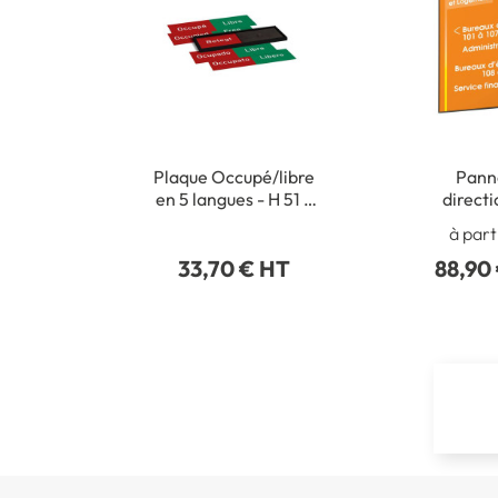
Plaque Occupé/libre
Pann
en 5 langues - H 51 x
direct
L 151 mm - Gamme
modulable
à part
Slide Noir
Coul
33,70 € HT
88,90