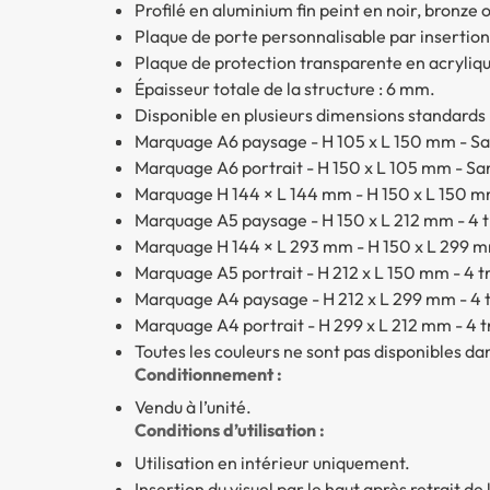
Profilé en aluminium fin peint en noir, bronze o
Plaque de porte personnalisable par insertio
Plaque de protection transparente en acryliq
Épaisseur totale de la structure : 6 mm.
Disponible en plusieurs dimensions standards 
Marquage A6 paysage - H 105 x L 150 mm - San
Marquage A6 portrait - H 150 x L 105 mm - San
Marquage H 144 × L 144 mm - H 150 x L 150 mm 
Marquage A5 paysage - H 150 x L 212 mm - 4 tr
Marquage H 144 × L 293 mm - H 150 x L 299 mm 
Marquage A5 portrait - H 212 x L 150 mm - 4 tr
Marquage A4 paysage - H 212 x L 299 mm - 4 tr
Marquage A4 portrait - H 299 x L 212 mm - 4 tr
Toutes les couleurs ne sont pas disponibles da
Conditionnement :
Vendu à l’unité.
Conditions d’utilisation :
Utilisation en intérieur uniquement.
Insertion du visuel par le haut après retrait de 