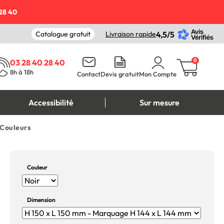
28 40
Catalogue gratuit
Livraison rapide
4,5/5
0
03 28 40 28 40
8h à 18h
Contact
Devis gratuit
Mon Compte
Accessibilité
Sur mesure
 Couleurs
Couleur
Dimension