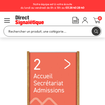
Notre équipe est à votre écoute
du lundi au vendredi de 8h à 18h au
03 28 40 28 40
0