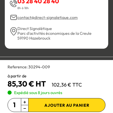
03 28 40 28 40
8h à 18h
contact@direct-signaletique.com
Direct Signalétique
Parc d'activités économiques de la Creule
59190 Hazebrouck
Conditions Générales de Vente
Politique de confidentialité
Reference:
30294-009
Personnaliser les cookies
Gestion des cookies
Mentions légales
Plan du site
à partir de
85,30 € HT
102,36 € TTC
Paiement 100% sécurisé :
Expédié sous 8 jours ouvrés
AJOUTER AU PANIER
Site réservé aux professionnels