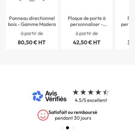
Panneau directionnel
Plaque de porte à
Pla
bois - Gamme Madera
personnaliser -
person
Gamme Slide Bois
bois -
à partir de
à partir de
à 
80,50 € HT
42,50 € HT
38
4.5/5 excellent
Satisfait ou remboursé
pendant 30 jours