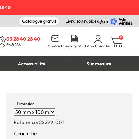
28 40
Catalogue gratuit
Livraison rapide
4,5/5
0
03 28 40 28 40
8h à 18h
Contact
Devis gratuit
Mon Compte
Accessibilité
Sur mesure
Dimension
Reference:
22299-001
à partir de