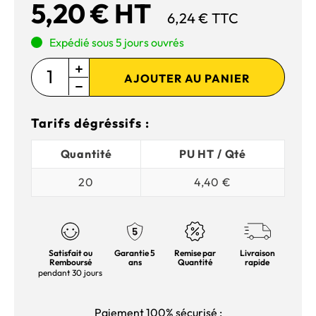
5,20 € HT
6,24 € TTC
Expédié sous 5 jours ouvrés
AJOUTER AU PANIER
Tarifs dégréssifs :
Quantité
PU HT / Qté
20
4,40 €
Satisfait ou
Garantie 5
Remise par
Livraison
Remboursé
ans
Quantité
rapide
pendant 30 jours
Paiement 100% sécurisé :