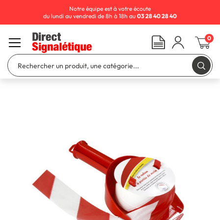
Notre équipe est à votre écoute
du lundi au vendredi de 8h à 18h au
03 28 40 28 40
0