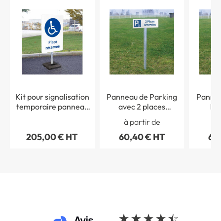
Kit pour signalisation
Panneau de Parking
Pannea
temporaire panneau
avec 2 places
Ré
"Place réservée PMR"
Réservées aux
Handic
à partir de
à 
avec poteau + socle
Handicapés - H 150 x L
gauche -
205,00 € HT
60,40 € HT
60
15kg
450 mm - Alu dibond 3
mm - Al
mm