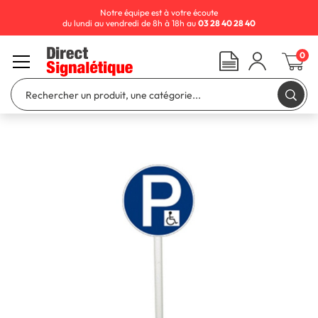
Notre équipe est à votre écoute
du lundi au vendredi de 8h à 18h au
03 28 40 28 40
0