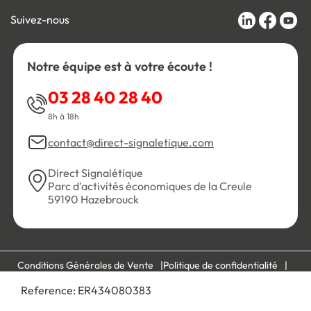
Suivez-nous
Notre équipe est à votre écoute !
03 28 40 28 40
8h à 18h
contact@direct-signaletique.com
Direct Signalétique
Parc d'activités économiques de la Creule
59190 Hazebrouck
Conditions Générales de Vente
Politique de confidentialité
Personnaliser les cookies
Gestion des cookies
Reference:
ER434080383
Mentions légales
Plan du site