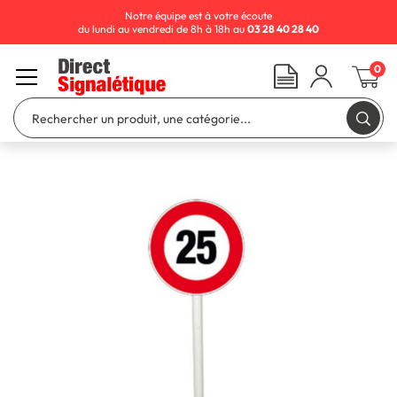
Notre équipe est à votre écoute
du lundi au vendredi de 8h à 18h au
03 28 40 28 40
0