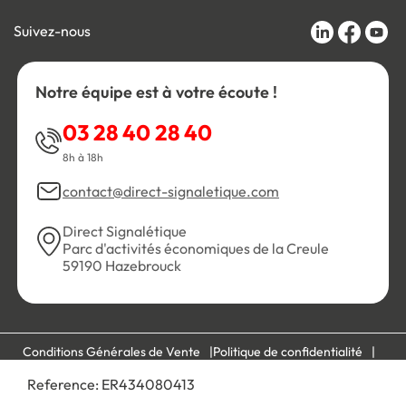
Suivez-nous
Notre équipe est à votre écoute !
03 28 40 28 40
8h à 18h
contact@direct-signaletique.com
Direct Signalétique
Parc d'activités économiques de la Creule
59190 Hazebrouck
Conditions Générales de Vente
Politique de confidentialité
Personnaliser les cookies
Gestion des cookies
Reference:
ER434080413
Mentions légales
Plan du site