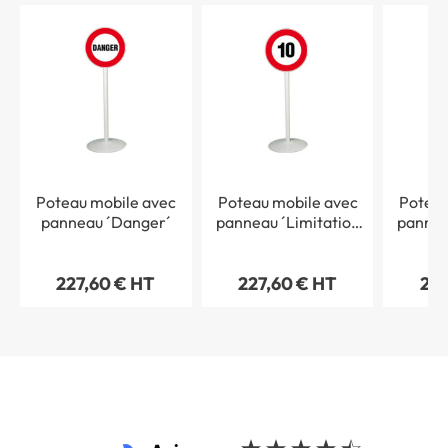
Poteau mobile avec
Poteau mobile avec
Poteau
panneau ´Danger´
panneau ´Limitation
pannea
de vitesse 10 km/h´
de vit
227,60 € HT
227,60 € HT
227