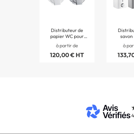
Distributeur de
Distrib
papier WC pour
savon 
bobine de 400 m
antivan
à partir de
à par
120,00 € HT
133,7
4