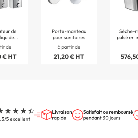
uteur de
Porte-manteau
Sèche-ma
liquide
pour sanitaires
pulsé en i
dalisme
tir de
à partir de
0 € HT
21,20 € HT
576,5
Livraison
Satisfait ou remboursé
rapide
pendant 30 jours
.5/5 excellent