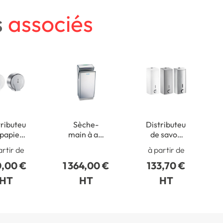
s
associés
tributeur
Sèche-
Distributeur
 papier
main à air
de savon
 pour
pulsé en
liquide
artir de
à partir de
bine de
inox satiné
antivandalisme
0,00 €
1 364,00 €
133,70 €
00 m
bi-
direction
HT
HT
HT