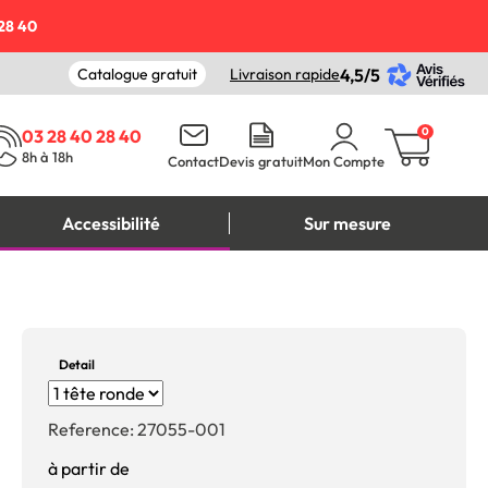
28 40
Catalogue gratuit
Livraison rapide
4,5/5
0
03 28 40 28 40
8h à 18h
Contact
Devis gratuit
Mon Compte
Accessibilité
Sur mesure
Detail
Reference:
27055-001
à partir de