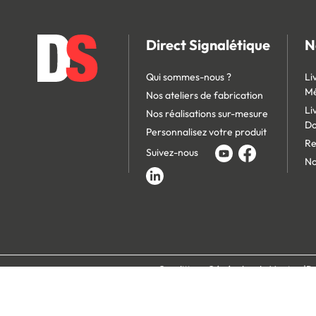
Direct Signalétique
N
Qui sommes-nous ?
Li
Mé
Nos ateliers de fabrication
Li
Nos réalisations sur-mesure
D
Personnalisez votre produit
Re
Suivez-nous
No
Conditions Générales de Vente
Po
Paiement 100% s