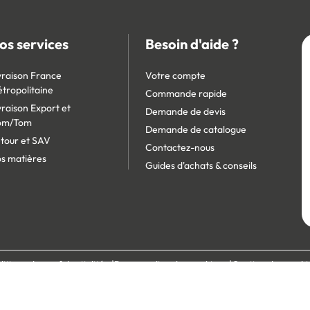
os services
Besoin d'aide ?
vraison France
Votre compte
tropolitaine
Commande rapide
vraison Export et
Demande de devis
om/Tom
Demande de catalogue
tour et SAV
Contactez-nous
s matières
Guides d'achats & conseils
litique de confidentialité
Personnaliser les cookies
Gestion des cooki
écurisé :