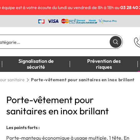
 équipe est à votre écoute du lundi au vendredi de 8h à 18h au
03 28 40 
Signalisation de
Prévention des
sécurité
risques
our sanitaire
Porte-vêtement pour sanitaires en inox brillant
Porte-vêtement pour
sanitaires en inox brillant
Les points forts :
Porte-manteau économique à usage multiple. 1 tête. En