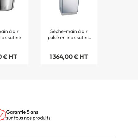
in à air
Sèche-main à air
nox satiné
pulsé en inox satiné
bi-direction
0 € HT
1 364,00 € HT
Garantie 5 ans
sur tous nos produits