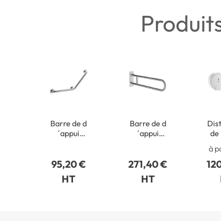
Produit
Barre de d
Barre de d
Dis
´appui
´appui
de
coudée à
relevable
WC
à p
135° en
en inox
bo
95,20 €
271,40 €
12
inox satiné
satiné
4
HT
HT