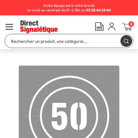
Notre équipe est à votre écoute
du lundi au vendredi de 8h à 18h au
03 28 40 28 40
0