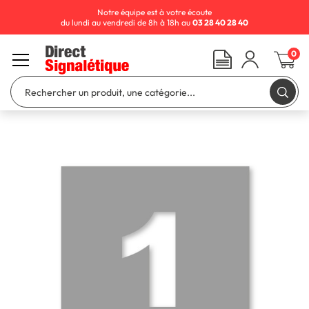
Notre équipe est à votre écoute
du lundi au vendredi de 8h à 18h au
03 28 40 28 40
0