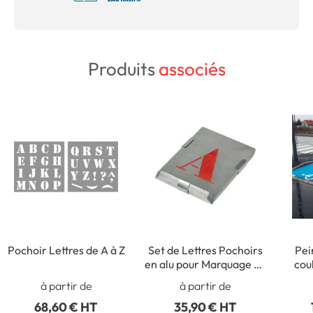
Produits
associés
Pochoir Lettres de A à Z
Set de Lettres Pochoirs
Pei
en alu pour Marquage au
cou
sol
à partir de
à partir de
68,60 € HT
35,90 € HT