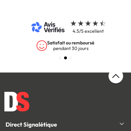
4.5/5 excellent
mboursé
Garantie 5 ans
jours
sur tous nos produit
Direct Signalétique