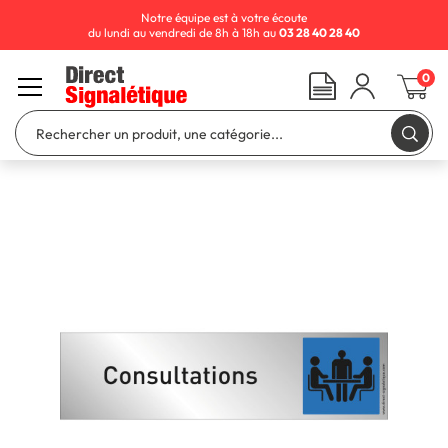
Notre équipe est à votre écoute
du lundi au vendredi de 8h à 18h au
03 28 40 28 40
0