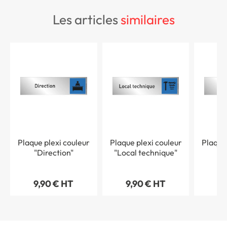
les articles
similaires
Plaque plexi couleur
Plaque plexi couleur
Plaque
"Direction"
"Local technique"
"R
9,90 € HT
9,90 € HT
9,