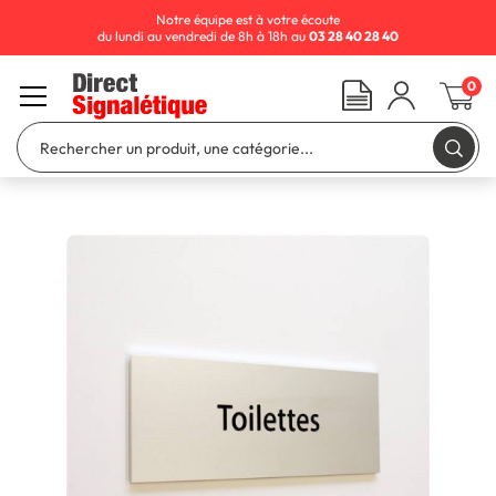
Notre équipe est à votre écoute
du lundi au vendredi de 8h à 18h au
03 28 40 28 40
0