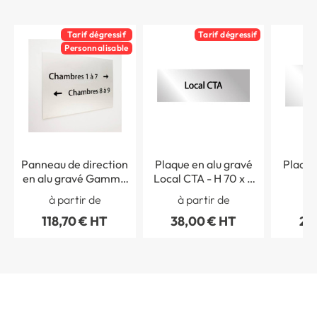
Tarif dégressif
Tarif dégressif
Personnalisable
Panneau de direction
Plaque en alu gravé
Plaque
en alu gravé Gamme
Local CTA - H 70 x L
Nu
Myriad - H 200 x L
200 mm - Gamme
Logemen
à partir de
à partir de
à 
300 mm
Myriad
100 
118,70 € HT
38,00 € HT
22