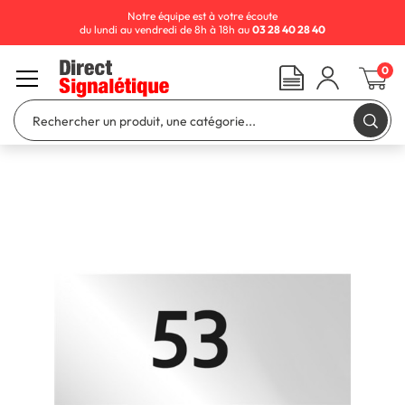
Notre équipe est à votre écoute
du lundi au vendredi de 8h à 18h au
03 28 40 28 40
0