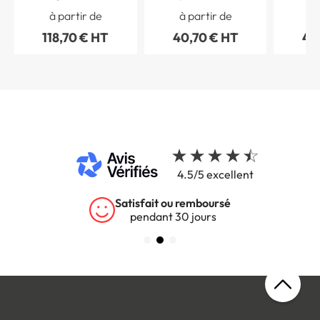
Myriad - H 200 x L
1 ligne - H 70 x L 200
2 lignes
à partir de
à partir de
à 
300 mm
mm - Gamme Myriad
mm - G
118,70 € HT
40,70 € HT
43
4.5/5 excellent
rsé
Garantie 5 ans
s
sur tous nos produits