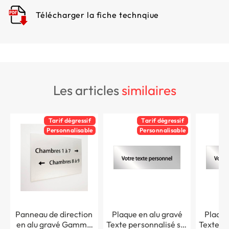
Télécharger la fiche technqiue
les articles
similaires
Tarif dégressif
Tarif dégressif
Personnalisable
Personnalisable
Panneau de direction
Plaque en alu gravé
Plaque
en alu gravé Gamme
Texte personnalisé sur
Texte pe