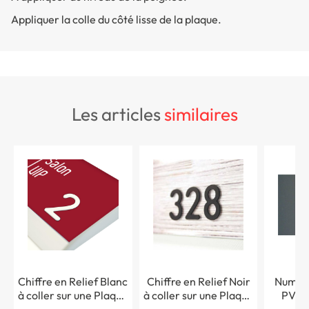
Appliquer la colle du côté lisse de la plaque.
les articles
similaires
Chiffre en Relief Blanc
Chiffre en Relief Noir
Numéro
à coller sur une Plaque
à coller sur une Plaque
PVC a