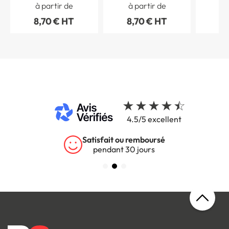
de Porte - H 30 mm -
de Porte - H 30 mm -
Intér
à partir de
à partir de
à 
Gamme Station
Gamme Station
8,70 € HT
8,70 € HT
9,
4.5/5 excellent
Satisfait ou remboursé
pendant 30 jours