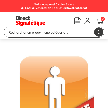
Notre équipe est à votre écoute
du lundi au vendredi de 8h à 18h au
03 28 40 28 40
0