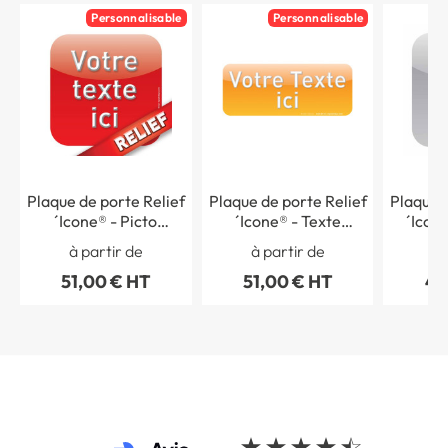
Personnalisable
Personnalisable
Plaque de porte Relief
Plaque de porte Relief
Plaque d
´Icone® - Picto
´Icone® - Texte
´Icone
personnalisé
Personnalisé - H 80 x
à partir de
à partir de
à 
L 200 mm
51,00 € HT
51,00 € HT
43