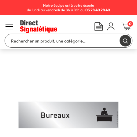
Notre équipe est à votre écoute
du lundi au vendredi de 8h à 18h au
03 28 40 28 40
0