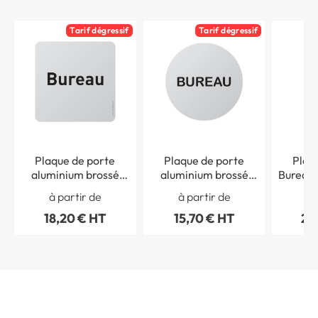
Tarif dégressif
Tarif dégressif
Plaque de porte
Plaque de porte
Plaq
aluminium brossé
aluminium brossé
Bureau 
Texte Bureau - 100 x
Texte Bureau - Ø 83
97 mm
à partir de
à partir de
à 
100 mm - Gamme
mm - Gamme Bross
Gam
18,20 € HT
15,70 € HT
28
Bross