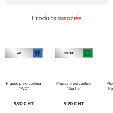
Produits
associés
Plaque plexi couleur
Plaque plexi couleur
Pla
"WC"
"Sortie"
"Po
vert
9,90 € HT
9,90 € HT