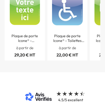
Plaque de porte
Plaque de porte
Plaq
Icone® -
Icone® - Toilettes
Icone
Personnalisée - 120 x
handicapés - 120 x 120
Homme
à partir de
à partir de
à 
120 mm
mm
120
29,20 € HT
22,00 € HT
22
4.5/5 excellent