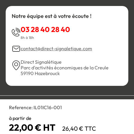
Notre équipe est à votre écoute !
03 28 40 28 40
8h à 18h
contact@direct-signaletique.com
Direct Signalétique
Parc d'activités économiques de la Creule
59190 Hazebrouck
Conditions Générales de Vente
Politique de confidentialité
Reference:
IL01IC16-001
Personnaliser les cookies
Gestion des cookies
Mentions légales
Plan du site
à partir de
22,00 € HT
26,40 € TTC
Paiement 100% sécurisé :