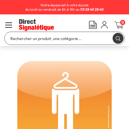
Notre équipe est à votre écoute
du lundi au vendredi de 8h à 18h au
03 28 40 28 40
0