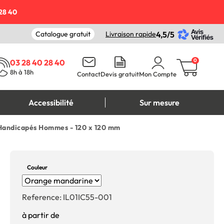
28 40
Catalogue gratuit
Livraison rapide
4,5/5
0
03 28 40 28 40
8h à 18h
Contact
Devis gratuit
Mon Compte
Accessibilité
Sur mesure
s Handicapés Hommes - 120 x 120 mm
Couleur
Reference:
IL01IC55-001
à partir de