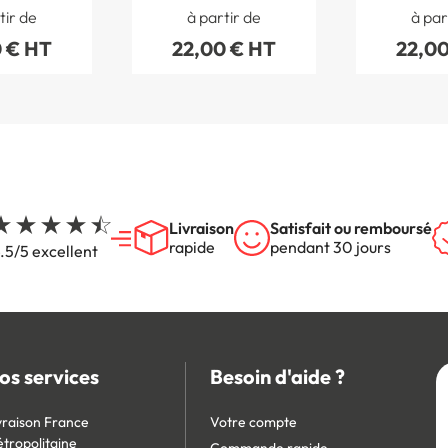
s - 120 x
Handicapés
Hommes 
tir de
à partir de
à par
 mm
Femmes - 120 x 120
120 x 
 € HT
22,00 € HT
22,00
mm
Livraison
Satisfait ou remboursé
rapide
pendant 30 jours
.5/5 excellent
os services
Besoin d'aide ?
vraison France
Votre compte
tropolitaine