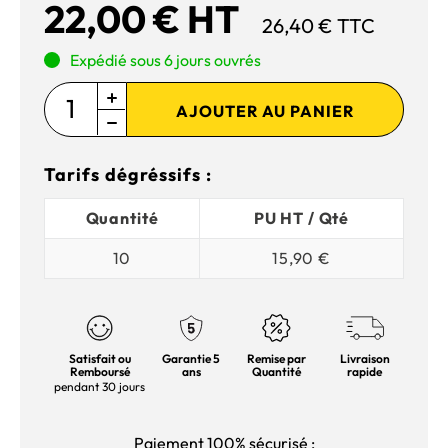
22,00 € HT
26,40 € TTC
Expédié sous 6 jours ouvrés
AJOUTER AU PANIER
Tarifs dégréssifs :
Quantité
PU HT / Qté
10
15,90 €
Satisfait ou
Garantie 5
Remise par
Livraison
Remboursé
ans
Quantité
rapide
pendant 30 jours
Paiement 100% sécurisé :