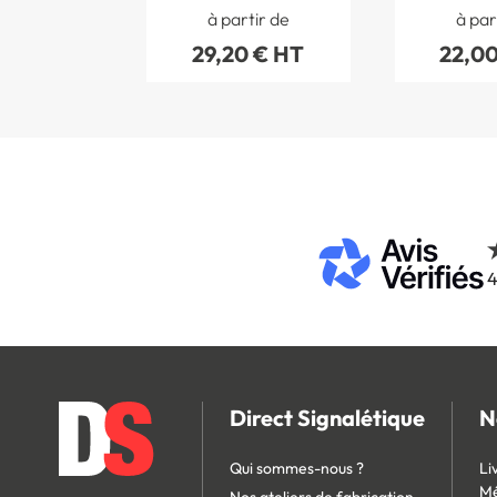
Personnalisée - 120
handicapé
à partir de
à par
x 120 mm
120
29,20 € HT
22,00
4
Direct Signalétique
N
Qui sommes-nous ?
Li
Mé