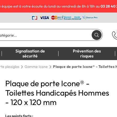
 équipe est à votre écoute du lundi au vendredi de 8h à 18h au
03 28 40 
Signalisation de
Prévention des
sécurité
risques
te plexiglas
Gamme Icone
Plaque de porte Icone® - Toilette
Plaque de porte Icone® -
Toilettes Handicapés Hommes
- 120 x 120 mm
Les points forts :