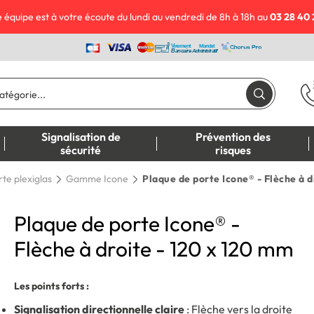
 équipe est à votre écoute du lundi au vendredi de 8h à 18h au
03 28 40 
Signalisation de
Prévention des
sécurité
risques
te plexiglas
Gamme Icone
Plaque de porte Icone® - Flèche à d
Plaque de porte Icone® -
Flèche à droite - 120 x 120 mm
Les points forts :
Signalisation directionnelle claire
: Flèche vers la droite