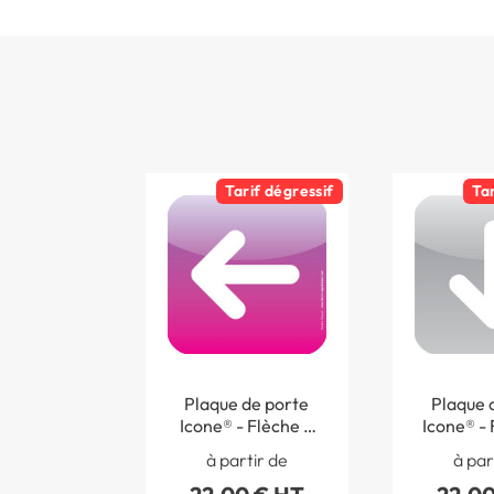
Tarif dégressif
Ta
Plaque de porte
Plaque 
Icone® - Flèche à
Icone® - 
gauche - 120 x 120
bas - 120
à partir de
à par
mm