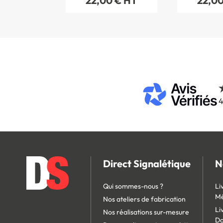
22,00 € HT
22,00
4
Direct Signalétique
N
Qui sommes-nous ?
Li
Mé
Nos ateliers de fabrication
Li
Nos réalisations sur-mesure
D