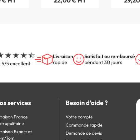
 € HT
22,00 € HT
29,20
Livraison
Satisfait ou remboursé
rapide
pendant 30 jours
.5/5 excellent
os services
Besoin d'aide ?
vraison France
Votre compte
tropolitaine
Commande rapide
vraison Export et
Demande de devis
om/Tom