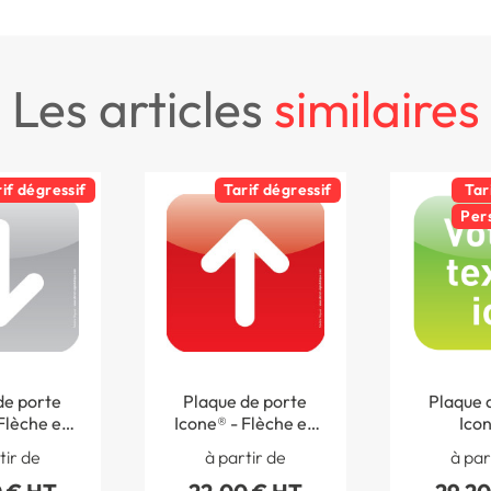
les articles
similaires
rif dégressif
Tarif dégressif
Tar
Per
de porte
Plaque de porte
Plaque 
Flèche en
Icone® - Flèche en
Icon
 x 120 mm
haut - 120 x 120 mm
Personnal
tir de
à partir de
à par
x 12