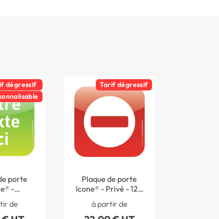
if dégressif
Tarif dégressif
sonnalisable
de porte
Plaque de porte
e® -
Icone® - Privé - 120
isée - 120
x 120 mm
tir de
à partir de
0 mm