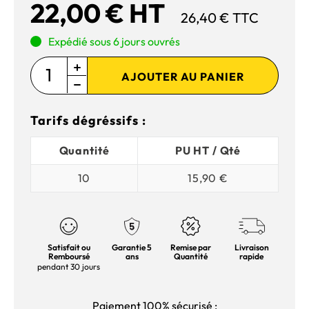
22,00 € HT
26,40 € TTC
Expédié sous 6 jours ouvrés
AJOUTER AU PANIER
Tarifs dégréssifs :
Quantité
PU HT / Qté
10
15,90 €
Satisfait ou
Garantie 5
Remise par
Livraison
Remboursé
ans
Quantité
rapide
pendant 30 jours
Paiement 100% sécurisé :