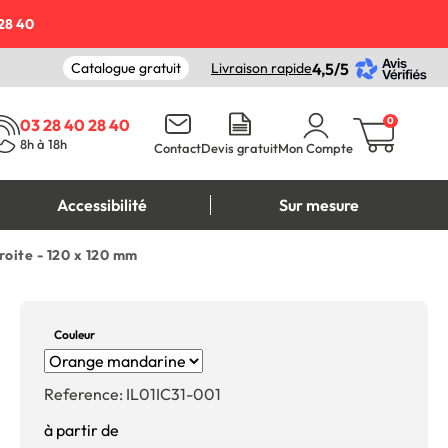
28 40
Catalogue gratuit
Livraison rapide
4,5/5
0
03 28 40 28 40
8h à 18h
Contact
Devis gratuit
Mon Compte
Accessibilité
Sur mesure
roite - 120 x 120 mm
Couleur
Reference:
IL01IC31-001
à partir de