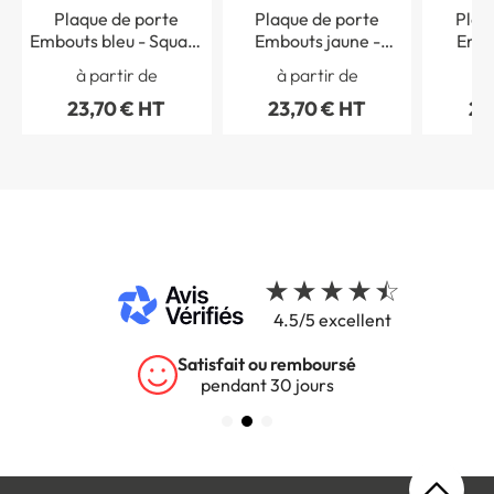
Plaque de porte
Plaque de porte
Plaq
Embouts bleu - Square
Embouts jaune -
Embo
Color
Square Color
Squ
à partir de
à partir de
à 
23,70 € HT
23,70 € HT
23
4.5/5 excellent
Garantie 5 ans
sur tous nos produits