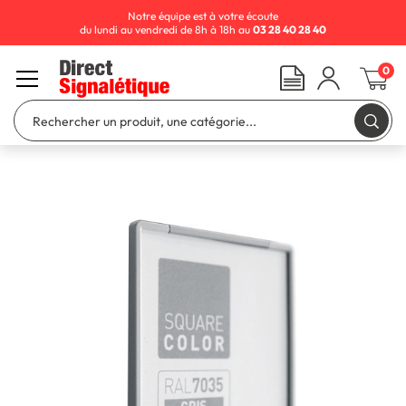
Notre équipe est à votre écoute
du lundi au vendredi de 8h à 18h au
03 28 40 28 40
0