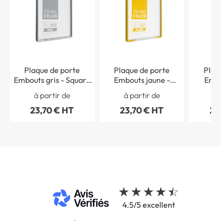
Plaque de porte
Plaque de porte
Plaq
Embouts gris - Square
Embouts jaune -
Embo
Color
Square Color
Squ
à partir de
à partir de
à 
23,70 € HT
23,70 € HT
23
4.5/5 excellent