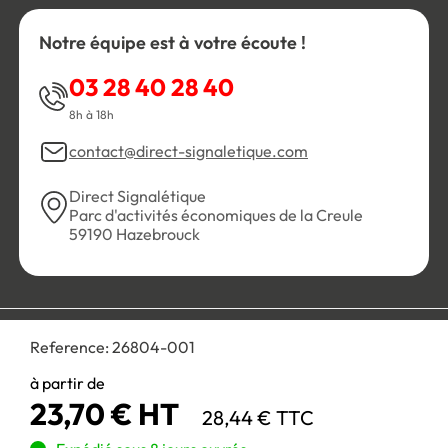
Notre équipe est à votre écoute !
03 28 40 28 40
8h à 18h
contact@direct-signaletique.com
Direct Signalétique
Parc d'activités économiques de la Creule
59190 Hazebrouck
Conditions Générales de Vente
Politique de confidentialité
Reference:
26804-001
Personnaliser les cookies
Gestion des cookies
Mentions légales
Plan du site
à partir de
23,70 € HT
28,44 € TTC
Paiement 100% sécurisé :