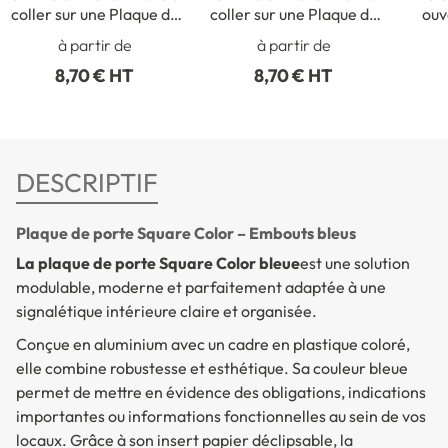
coller sur une Plaque de
coller sur une Plaque de
ouv
Porte - H 30 mm -
Porte - H 30 mm -
por
à partir de
à partir de
Gamme Station
Gamme Station
8,70 € HT
8,70 € HT
DESCRIPTIF
Plaque de porte Square Color – Embouts bleus
La plaque de porte Square Color bleue
est une solution
modulable, moderne et parfaitement adaptée à une
signalétique intérieure claire et organisée.
Conçue en aluminium avec un cadre en plastique coloré,
elle combine robustesse et esthétique. Sa couleur bleue
permet de mettre en évidence des obligations, indications
importantes ou informations fonctionnelles au sein de vos
locaux. Grâce à son insert papier déclipsable, la