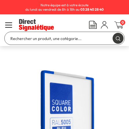
Notre équipe est à votre écoute
du lundi au vendredi de 8h à 18h au
03 28 40 28 40
0