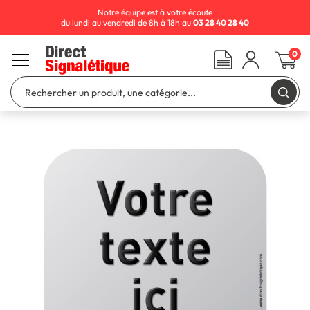
Notre équipe est à votre écoute
du lundi au vendredi de 8h à 18h au
03 28 40 28 40
0