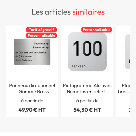
les articles
similaires
Tarif dégressif
Personnalisable
Personnalisable
Panneau directionnel
Pictogramme Alu avec
Plaque
- Gamme Bross
Numéros en relief -
brossé p
120 x 120 mm -
Coin
à partir de
à partir de
à 
Gamme Icone Alu
Gam
49,90 € HT
54,30 € HT
36