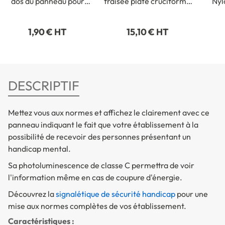
dos du panneau pour
fraisée plate cruciforme
Nyl
fixation intérieure
- 3,5 x 35 mm
1,90 € HT
15,10 € HT
DESCRIPTIF
Mettez vous aux normes et affichez le clairement avec ce
panneau indiquant le fait que votre établissement à la
possibilité de recevoir des personnes présentant un
handicap mental.
Sa photoluminescence de classe C permettra de voir
l'information même en cas de coupure d'énergie.
Découvrez la
signalétique de sécurité handicap
pour une
mise aux normes complètes de vos établissement.
Caractéristiques :