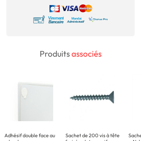
Produits
associés
Adhésif double face au
Sachet de 200 vis à tête
Sache