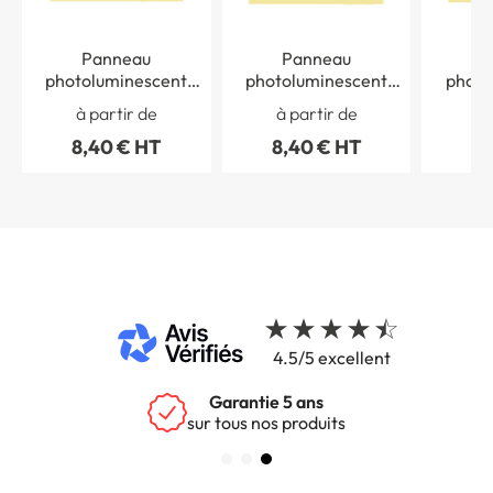
Panneau
Panneau
P
photoluminescent
photoluminescent
photo
amplificateur boucle
déficient visuel - PVC
perso
à partir de
à partir de
à 
magnétique - PVC
Classe C
PVC
8,40 € HT
8,40 € HT
8,
Classe C
4.5/5 excellent
Garantie 5 ans
sur tous nos produits