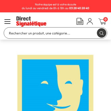
Notre équipe est à votre écoute
du lundi au vendredi de 8h à 18h au
03 28 40 28 40
0