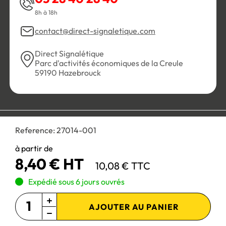
8h à 18h
contact@direct-signaletique.com
Direct Signalétique
Parc d'activités économiques de la Creule
59190 Hazebrouck
Conditions Générales de Vente
Politique de confidentialité
Reference:
27014-001
Personnaliser les cookies
Gestion des cookies
Mentions légales
Plan du site
à partir de
8,40 € HT
10,08 € TTC
Paiement 100% sécurisé :
Expédié sous 6 jours ouvrés
AJOUTER AU PANIER
Site réservé aux professionnels