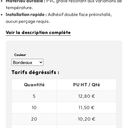
Matériau durable :
PVC gravé résistant aux variations de
température.
Installation rapide :
Adhésif double face préinstallé,
aucun perçage requis.
Voir la description complète
Couleur
Tarifs dégréssifs :
Quantité
PU HT / Qté
5
12,80 €
10
11,50 €
20
10,20 €