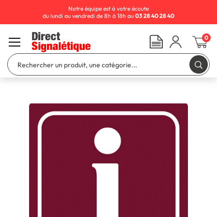
Notre équipe est à votre écoute
du lundi au vendredi de 8h à 18h au
03 28 40 28 40
0