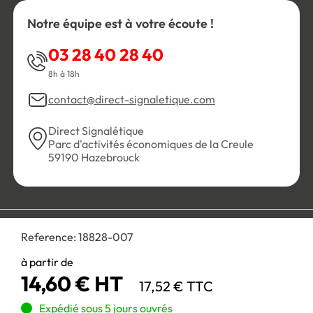
Notre équipe est à votre écoute !
03 28 40 28 40
8h à 18h
contact@direct-signaletique.com
Direct Signalétique
Parc d'activités économiques de la Creule
59190 Hazebrouck
Conditions Générales de Vente
Politique de confidentialité
Reference:
18828-007
Personnaliser les cookies
Gestion des cookies
Mentions légales
Plan du site
à partir de
14,60 € HT
17,52 € TTC
Paiement 100% sécurisé :
Expédié sous 5 jours ouvrés