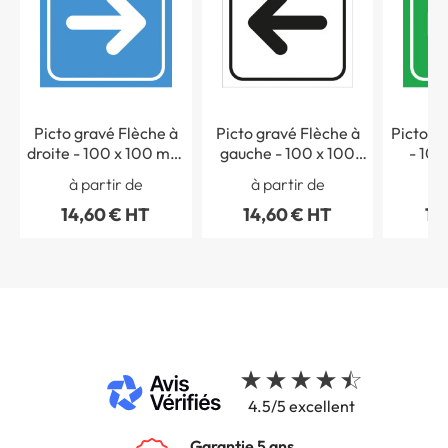
Picto gravé Flèche à
Picto gravé Flèche à
Picto g
droite - 100 x 100 mm
gauche - 100 x 100
- 100
- Gamme Couleur
mm - Gamme Couleur
Gamm
à partir de
à partir de
à 
14,60 € HT
14,60 € HT
14
4.5/5 excellent
Garantie 5 ans