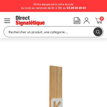
Notre équipe est à votre écoute
du lundi au vendredi de 8h à 18h au
03 28 40 28 40
0