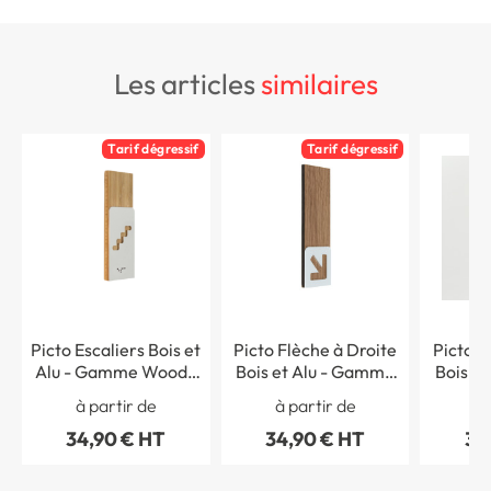
les articles
similaires
Tarif dégressif
Tarif dégressif
Picto Escaliers Bois et
Picto Flèche à Droite
Picto F
Alu - Gamme Wood®
Bois et Alu - Gamme
Bois e
Dimension H 150 x L
Wood Noyer®
Wood® 
à partir de
à partir de
à 
50 mm Matière Alu &
Dimension Alu &
& Bamb
34,90 € HT
34,90 € HT
34
Bambou
Noyer H 148.5 x L 50
148.
mm