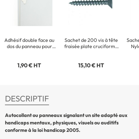
Adhésif double face au
Sachet de 200 vis à tête
Sache
dos du panneau pour
fraisée plate cruciforme
Nyl
fixation intérieure
- 3,5 x 35 mm
1,90 € HT
15,10 € HT
DESCRIPTIF
Autocollant ou panneaux signalant un site adapté aux
handicaps mentaux, physiques, visuels ou auditifs
conforme à la loi handicap 2005.