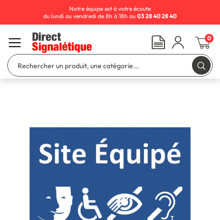
Notre équipe est à votre écoute
du lundi au vendredi de 8h à 18h au
03 28 40 28 40
0